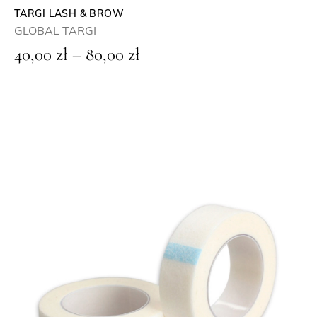
TARGI LASH & BROW
GLOBAL TARGI
Z
40,00
zł
–
80,00
zł
a
k
r
e
s
c
e
n
:
o
d
4