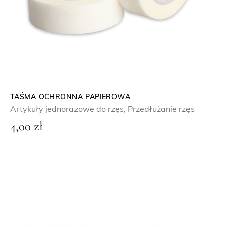
0
,
0
0
z
ł
TAŚMA OCHRONNA PAPIEROWA
Artykuły jednorazowe do rzęs
,
Przedłużanie rzęs
d
4,00
zł
o
8
0
,
0
0