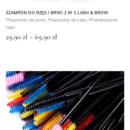
SZAMPON DO RZĘS I BRWI 2 W 1 LASH & BROW
Preparaty do brwi
,
Preparaty do rzęs
,
Przedłużanie
rzęs
Z
29,90
zł
–
69,90
zł
a
k
r
e
s
c
e
n
:
o