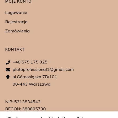
MOJE KONTO
Logowanie
Rejestracja
Zamówienia
KONTAKT
+48 575 175 025
platoprofessional1@gmail.com
ul.Górnośląska 7B/101
00-443 Warszawa
NIP: 5213834542
REGON: 380805730
KRS: 0000739542