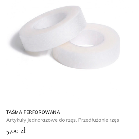
z
ł
TAŚMA PERFOROWANA
Artykuły jednorazowe do rzęs
,
Przedłużanie rzęs
5,00
zł