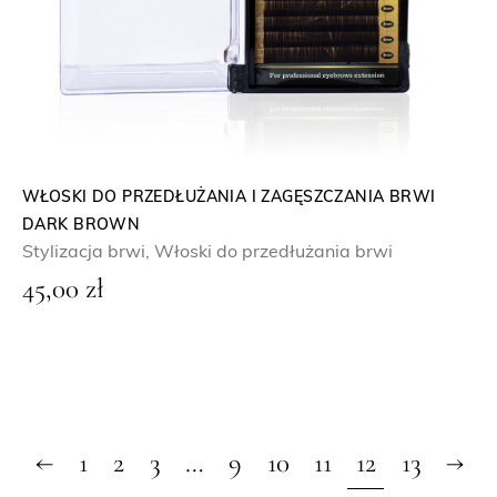
WŁOSKI DO PRZEDŁUŻANIA I ZAGĘSZCZANIA BRWI
DARK BROWN
Stylizacja brwi
,
Włoski do przedłużania brwi
45,00
zł
←
1
2
3
…
9
10
11
12
13
→