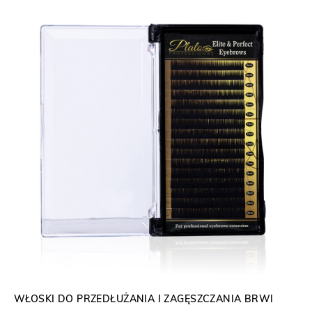
0
ł
.
z
ł
.
WŁOSKI DO PRZEDŁUŻANIA I ZAGĘSZCZANIA BRWI