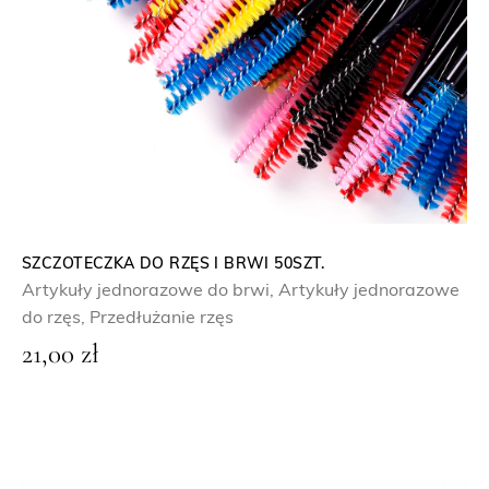
d
2
9
,
9
0
z
ł
SZCZOTECZKA DO RZĘS I BRWI 50SZT.
Artykuły jednorazowe do brwi
,
Artykuły jednorazowe
d
do rzęs
,
Przedłużanie rzęs
o
21,00
zł
6
9
,
9