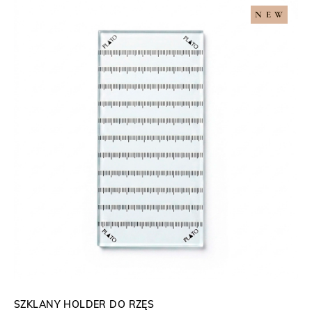
0
NEW
z
ł
SZKLANY HOLDER DO RZĘS