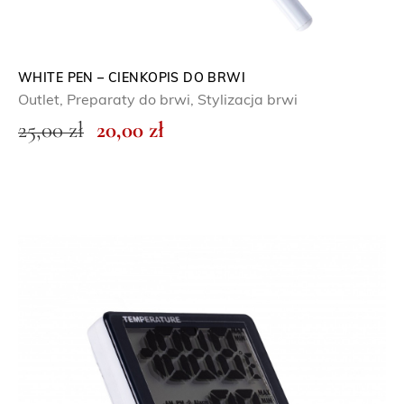
WHITE PEN – CIENKOPIS DO BRWI
Outlet
,
Preparaty do brwi
,
Stylizacja brwi
P
A
25,00
zł
20,00
zł
i
k
e
t
r
u
w
a
o
l
t
n
n
a
a
c
c
e
e
n