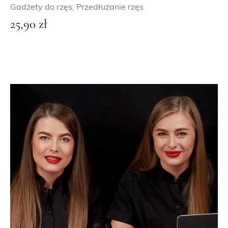
Gadżety do rzęs
,
Przedłużanie rzęs
25,90
zł