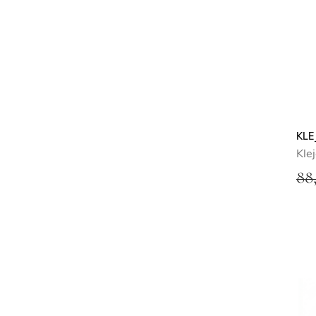
KLE
Kle
88