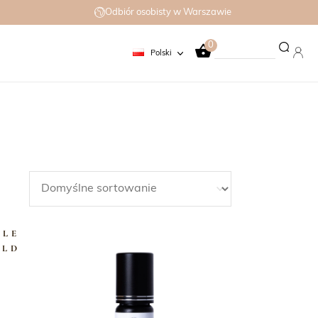
Odbiór osobisty w Warszawie
0
Polski
ALE
OLD