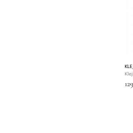
KLE
Kle
12