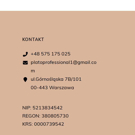
KONTAKT
+48 575 175 025
platoprofessional1@gmail.co
m
ul.Górnośląska 7B/101
00-443 Warszawa
NIP: 5213834542
REGON: 380805730
KRS: 0000739542