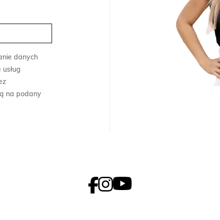
anie danych
 usług
ez
ną na podany