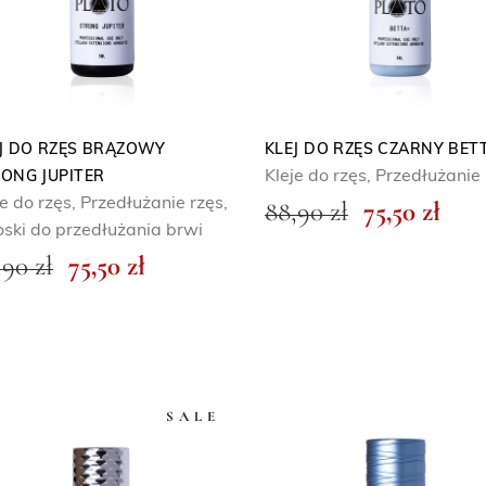
J DO RZĘS BRĄZOWY
KLEJ DO RZĘS CZARNY BET
Kleje do rzęs
,
Przedłużanie 
ONG JUPITER
P
A
je do rzęs
,
Przedłużanie rzęs
,
88,90
zł
75,50
zł
ski do przedłużania brwi
i
k
P
A
,90
zł
75,50
zł
e
t
i
k
r
u
e
t
w
a
r
u
o
l
w
a
t
n
SALE
o
l
n
a
t
n
a
c