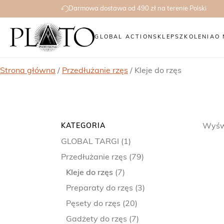
Darmowa dostawa od 490 zł na terenie Polski
GLOBAL ACTION
SKLEP
SZKOLENIA
O 
Strona główna
/
Przedłużanie rzęs
/ Kleje do rzęs
KATEGORIA
Wyświ
GLOBAL TARGI
(1)
Przedłużanie rzęs
(79)
Kleje do rzęs
(7)
Preparaty do rzęs
(3)
Pęsety do rzęs
(20)
Gadżety do rzęs
(7)