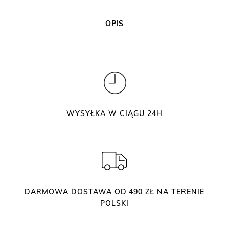
i
:
,
k
3
5
OPIS
o
5
0
n
,
o
0
z
w
0
ł
a
.
s
z
z
ł
WYSYŁKA W CIĄGU 24H
c
.
z
o
t
e
c
DARMOWA DOSTAWA OD 490 ZŁ NA TERENIE
z
POLSKI
k
a