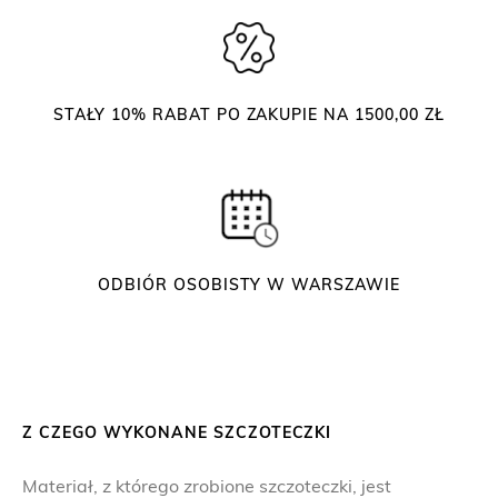
d
o
r
z
STAŁY 10% RABAT PO ZAKUPIE NA 1500,00 ZŁ
ę
s
i
b
r
w
ODBIÓR OSOBISTY W WARSZAWIE
i
Z CZEGO WYKONANE SZCZOTECZKI
Materiał, z którego zrobione szczoteczki, jest