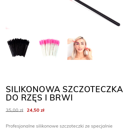
SILIKONOWA SZCZOTECZKA
DO RZĘS I BRWI
P
A
35,00
zł
24,50
zł
i
k
e
t
Profesjonalne silikonowe szczoteczki ze specjalnie