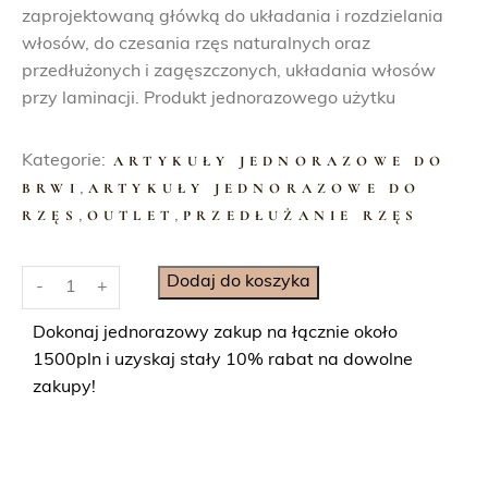
r
u
zaprojektowaną główką do układania i rozdzielania
w
a
włosów, do czesania rzęs naturalnych oraz
o
l
przedłużonych i zagęszczonych, układania włosów
t
n
przy laminacji. Produkt jednorazowego użytku
n
a
a
c
Kategorie:
ARTYKUŁY JEDNORAZOWE DO
c
e
BRWI
,
ARTYKUŁY JEDNORAZOWE DO
e
n
RZĘS
,
OUTLET
,
PRZEDŁUŻANIE RZĘS
n
a
a
w
i
Dodaj do koszyka
w
y
-
+
l
y
n
o
Dokonaj jednorazowy zakup na łącznie około
n
o
ś
1500pln i uzyskaj stały 10% rabat na dowolne
o
s
ć
zakupy!
s
i
S
i
:
i
ł
2
l
a
4