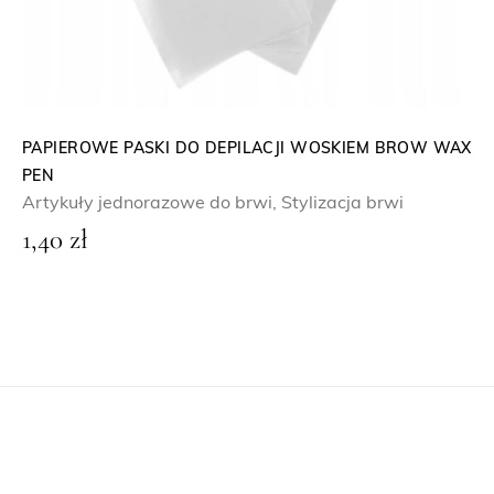
n
o
o
s
s
i
i
:
ł
2
PAPIEROWE PASKI DO DEPILACJI WOSKIEM BROW WAX
PEN
a
9
Artykuły jednorazowe do brwi
,
Stylizacja brwi
:
,
1,40
zł
5
0
9
0
,
0
z
0
ł
.
z
ł