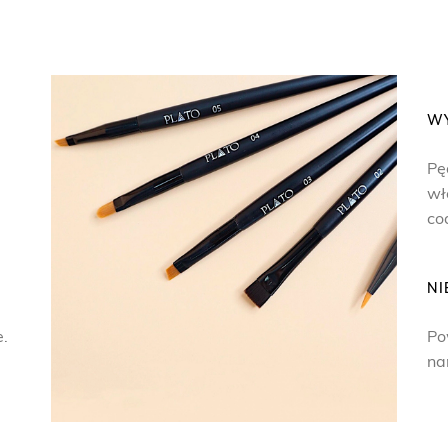
W
Pę
wł
co
NI
e.
Po
na