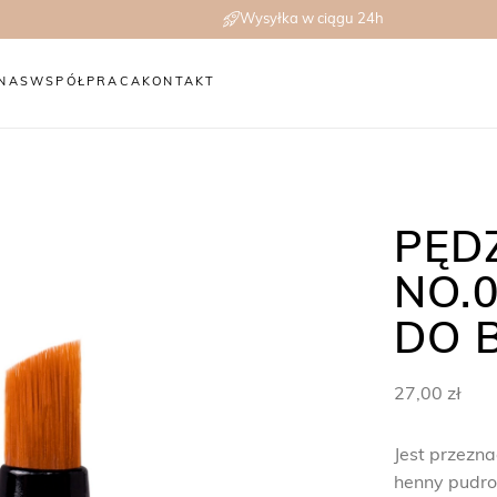
Wysyłka w ciągu 24h
NAS
WSPÓŁPRACA
KONTAKT
PĘD
NO.0
DO 
27,00
zł
Jest przezna
henny pudro