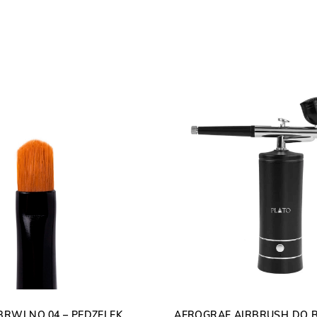
BRWI NO.04 – PĘDZELEK
AEROGRAF AIRBRUSH DO 