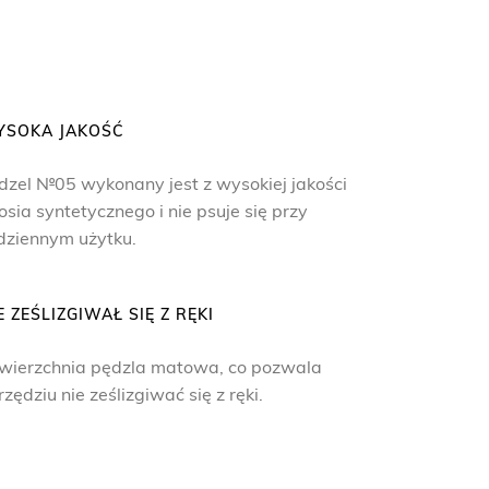
YSOKA JAKOŚĆ
dzel №05 wykonany jest z wysokiej jakości
osia syntetycznego i nie psuje się przy
dziennym użytku.
E ZEŚLIZGIWAŁ SIĘ Z RĘKI
wierzchnia pędzla matowa, co pozwala
rzędziu nie ześlizgiwać się z ręki.