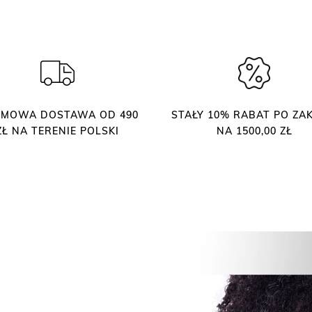
b
r
w
i
n
o
.
MOWA DOSTAWA OD 490
STAŁY 10% RABAT PO ZAK
0
ZŁ NA TERENIE POLSKI
NA 1500,00 ZŁ
5
–
p
ę
d
z
e
l
e
k