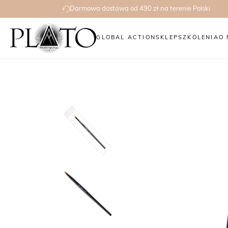
Darmowa dostawa od 490 zł na terenie Polski
GLOBAL ACTION
SKLEP
SZKOLENIA
O 