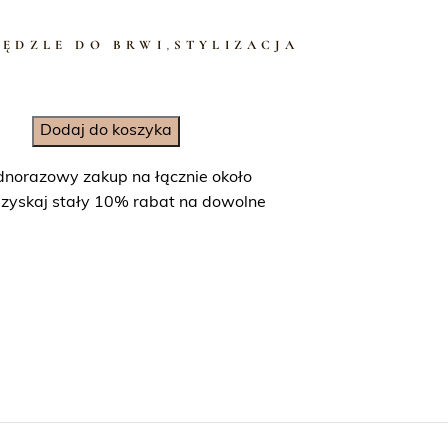
PĘDZLE DO BRWI
,
STYLIZACJA
Dodaj do koszyka
dnorazowy zakup na łącznie około
uzyskaj stały 10% rabat na dowolne