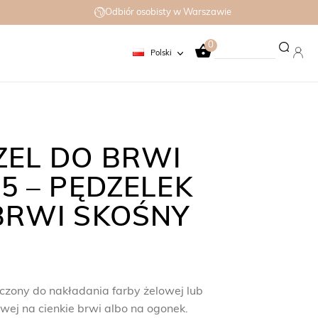
Odbiór osobisty w Warszawie
0
Polski
ZEL DO BRWI
5 – PĘDZELEK
BRWI SKOŚNY
czony do nakładania farby żelowej lub
wej na cienkie brwi albo na ogonek.