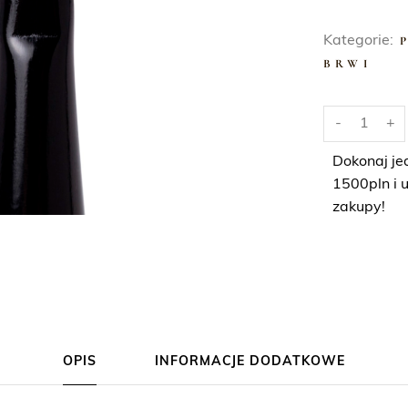
Kategorie:
BRWI
i
-
+
l
o
Dokonaj je
ś
1500pln i 
ć
zakupy!
P
ę
d
z
e
l
OPIS
INFORMACJE DODATKOWE
d
o