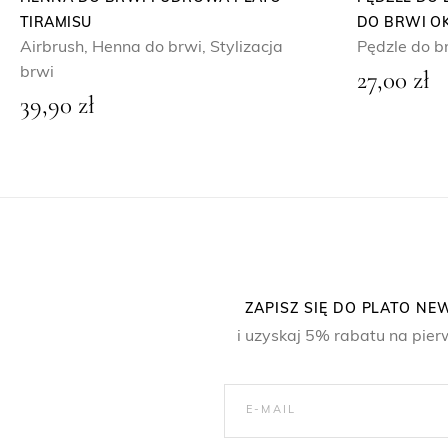
TIRAMISU
DO BRWI O
Airbrush
,
Henna do brwi
,
Stylizacja
Pędzle do b
brwi
27,00
zł
39,90
zł
ZAPISZ SIĘ DO PLATO N
i uzyskaj 5% rabatu na pier