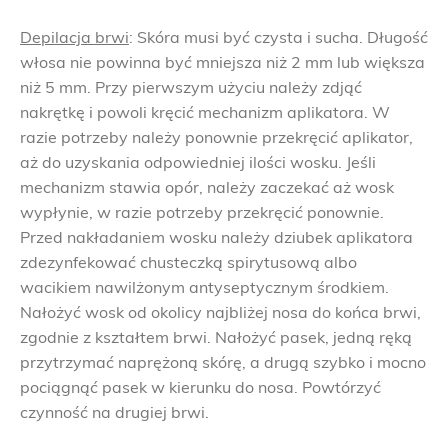
Depilacja brwi
: Skóra musi być czysta i sucha. Długość
włosa nie powinna być mniejsza niż 2 mm lub większa
niż 5 mm. Przy pierwszym użyciu należy zdjąć
nakrętkę i powoli kręcić mechanizm aplikatora. W
razie potrzeby należy ponownie przekręcić aplikator,
aż do uzyskania odpowiedniej ilości wosku. Jeśli
mechanizm stawia opór, należy zaczekać aż wosk
wypłynie, w razie potrzeby przekręcić ponownie.
Przed nakładaniem wosku należy dziubek aplikatora
zdezynfekować chusteczką spirytusową albo
wacikiem nawilżonym antyseptycznym środkiem.
Nałożyć wosk od okolicy najbliżej nosa do końca brwi,
zgodnie z kształtem brwi. Nałożyć pasek, jedną ręką
przytrzymać naprężoną skórę, a drugą szybko i mocno
pociągnąć pasek w kierunku do nosa. Powtórzyć
czynność na drugiej brwi.