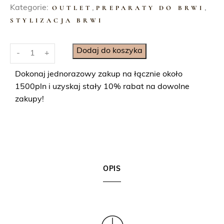
o
s
Kategorie:
OUTLET
,
PREPARATY DO BRWI
,
s
i
STYLIZACJA BRWI
i
:
ł
3
i
Dodaj do koszyka
a
8
-
+
l
:
,
o
Dokonaj jednorazowy zakup na łącznie około
5
0
ś
1500pln i uzyskaj stały 10% rabat na dowolne
8
0
ć
zakupy!
,
W
0
z
o
0
ł
s
.
k
z
d
ł
OPIS
o
.
d
e
p