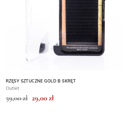
RZĘSY SZTUCZNE GOLD B SKRĘT
Outlet
P
A
59,00
zł
29,00
zł
i
k
e
t
r
u