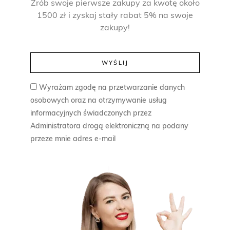
o
s
Zrób swoje pierwsze zakupy za kwotę około
1500 zł i zyskaj stały rabat 5% na swoje
s
i
zakupy!
i
:
ł
8
a
0
:
,
Wyrażam zgodę na przetwarzanie danych
1
0
osobowych oraz na otrzymywanie usług
1
0
informacyjnych świadczonych przez
0
Administratora drogą elektroniczną na podany
przeze mnie adres e-mail
,
z
0
ł
0
.
z
ł