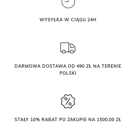
i
l
a
WYSYŁKA W CIĄGU 24H
c
j
i
b
r
w
DARMOWA DOSTAWA OD 490 ZŁ NA TERENIE
i
POLSKI
–
B
r
o
w
W
STAŁY 10% RABAT PO ZAKUPIE NA 1500,00 ZŁ
a
x