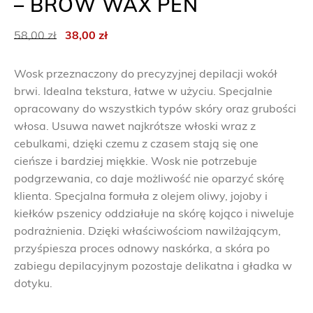
– BROW WAX PEN
P
A
58,00
zł
38,00
zł
i
k
e
t
Wosk przeznaczony do precyzyjnej depilacji wokół
r
u
brwi. Idealna tekstura, łatwe w użyciu. Specjalnie
w
a
opracowany do wszystkich typów skóry oraz grubości
o
l
włosa. Usuwa nawet najkrótsze włoski wraz z
t
n
cebulkami, dzięki czemu z czasem stają się one
n
a
cieńsze i bardziej miękkie. Wosk nie potrzebuje
a
c
podgrzewania, co daje możliwość nie oparzyć skórę
c
e
klienta. Specjalna formuła z olejem oliwy, jojoby i
e
n
kiełków pszenicy oddziałuje na skórę kojąco i niweluje
n
a
podrażnienia. Dzięki właściwościom nawilżającym,
a
w
przyśpiesza proces odnowy naskórka, a skóra po
w
y
zabiegu depilacyjnym pozostaje delikatna i gładka w
y
n
dotyku.
n
o