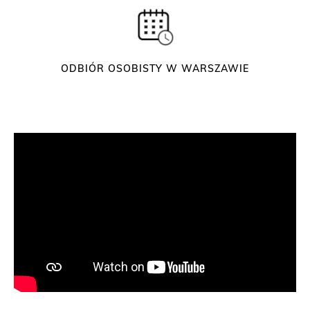
P
e
n
ODBIÓR OSOBISTY W WARSZAWIE