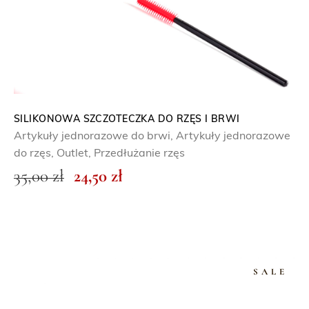
y
n
n
o
o
s
s
i
i
:
ł
9
SILIKONOWA SZCZOTECZKA DO RZĘS I BRWI
Artykuły jednorazowe do brwi
,
Artykuły jednorazowe
a
,
do rzęs
,
Outlet
,
Przedłużanie rzęs
:
9
P
A
35,00
zł
24,50
zł
1
0
i
k
8
e
t
,
z
r
u
0
ł
w
a
0
.
SALE
o
l
t
n