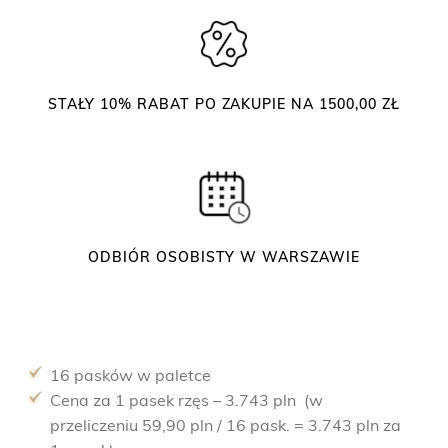
k
r
ę
t
STAŁY 10% RABAT PO ZAKUPIE NA 1500,00 ZŁ
(
1
6
p
a
s
ODBIÓR OSOBISTY W WARSZAWIE
k
ó
w
)
16 pasków w paletce
Cena za 1 pasek rzęs – 3.743 pln (w
przeliczeniu 59,90 pln / 16 pask. = 3.743 pln za