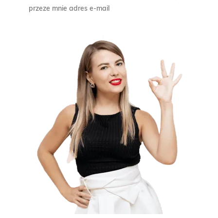
przeze mnie adres e-mail
9
0
z
ł