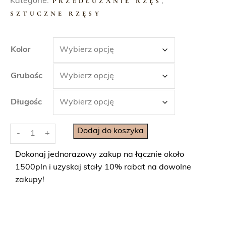
Kategorie:
PRZEDŁUŻANIE RZĘS
,
SZTUCZNE RZĘSY
Kolor
Grubośc
Długośc
i
Dodaj do koszyka
-
+
l
o
Dokonaj jednorazowy zakup na łącznie około
ś
1500pln i uzyskaj stały 10% rabat na dowolne
ć
zakupy!
R
z
ę