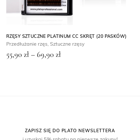
RZĘSY SZTUCZNE PLATINUM CC SKRĘT (20 PASKÓW)
Przedłużanie rzęs
,
Sztuczne rzęsy
Z
55,90
zł
–
69,90
zł
a
k
r
e
s
c
e
n
ZAPISZ SIĘ DO PLATO NEWSLETTERA
:
i uzyskaj 5% rabatu na pierwsze zakupy!