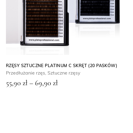
RZĘSY SZTUCZNE PLATINUM C SKRĘT (20 PASKÓW)
Przedłużanie rzęs
,
Sztuczne rzęsy
Z
55,90
zł
–
69,90
zł
a
k
r
e
s