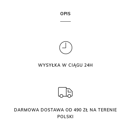
s
y
OPIS
s
z
t
u
c
z
n
WYSYŁKA W CIĄGU 24H
e
A
c
t
i
o
DARMOWA DOSTAWA OD 490 ZŁ NA TERENIE
n
POLSKI
J
s