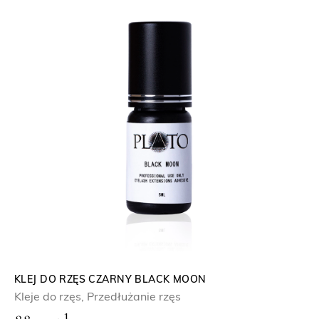
c
e
n
:
o
d
5
5
,
9
0
z
ł
KLEJ DO RZĘS CZARNY BLACK MOON
Kleje do rzęs
,
Przedłużanie rzęs
d