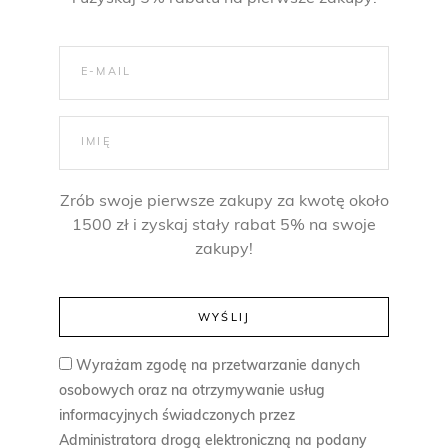
o
d
5
5
,
9
0
Zrób swoje pierwsze zakupy za kwotę około
1500 zł i zyskaj stały rabat 5% na swoje
zakupy!
z
ł
d
o
Wyrażam zgodę na przetwarzanie danych
6
osobowych oraz na otrzymywanie usług
9
informacyjnych świadczonych przez
,
Administratora drogą elektroniczną na podany