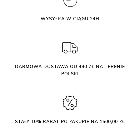
ę
s
WYSYŁKA W CIĄGU 24H
S
m
a
r
t
M
DARMOWA DOSTAWA OD 490 ZŁ NA TERENIE
a
POLSKI
x
i
S
i
l
v
STAŁY 10% RABAT PO ZAKUPIE NA 1500,00 ZŁ
e
r