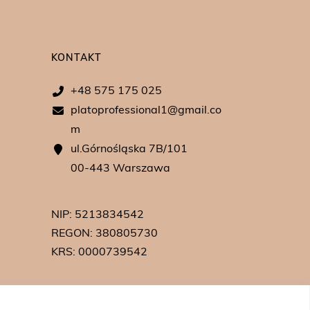
KONTAKT
+48 575 175 025
platoprofessional1@gmail.co
m
ul.Górnośląska 7B/101
00-443 Warszawa
NIP: 5213834542
REGON: 380805730
KRS: 0000739542