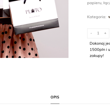
papieru, łąc
Kategoria:
i
-
+
l
o
Dokonaj je
ś
1500pln i 
ć
zakupy!
M
A
Ł
A
T
O
OPIS
R
B