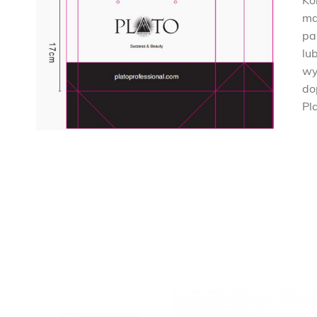
Ko
F
ma
E
pa
S
lu
S
wy
I
do
O
Pl
N
A
L