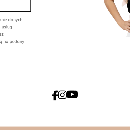
anie danych
 usług
ez
ną na podany