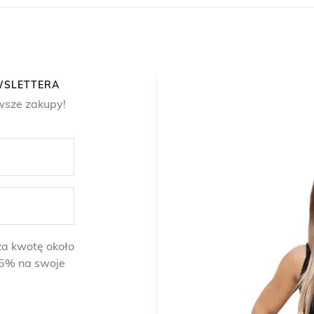
EWSLETTERA
wsze zakupy!
za kwotę około
t 5% na swoje