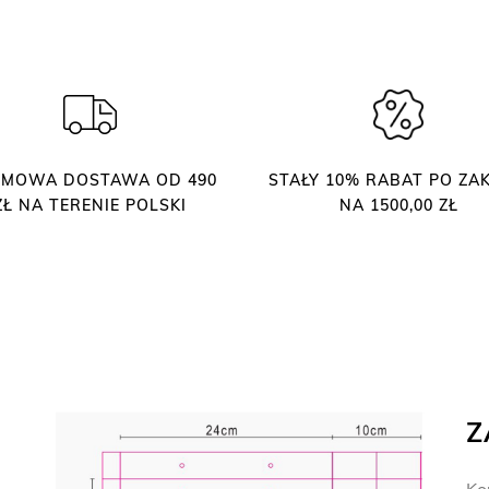
A
P
A
P
I
E
R
MOWA DOSTAWA OD 490
STAŁY 10% RABAT PO ZAK
O
ZŁ NA TERENIE POLSKI
NA 1500,00 ZŁ
W
A
P
L
A
T
O
P
Z
R
O