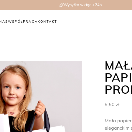
Wysyłka w ciągu 24h
NAS
WSPÓŁPRACA
KONTAKT
MAŁ
PAP
PRO
5,50
zł
Mała papie
eleganckim 