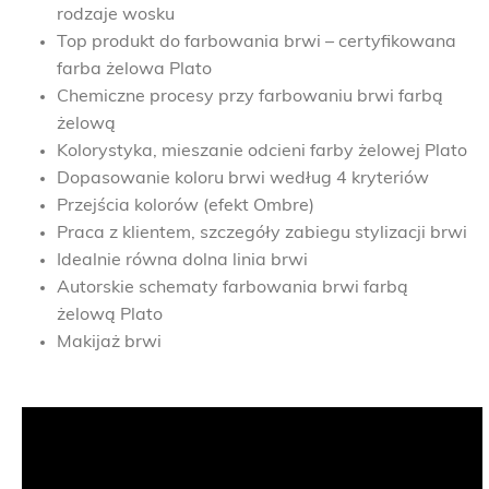
rodzaje wosku
Top produkt do farbowania brwi – certyfikowana
farba żelowa Plato
Chemiczne procesy przy farbowaniu brwi farbą
żelową
Kolorystyka, mieszanie odcieni farby żelowej Plato
Dopasowanie koloru brwi według 4 kryteriów
Przejścia kolorów (efekt Ombre)
Praca z klientem, szczegóły zabiegu stylizacji brwi
Idealnie równa dolna linia brwi
Autorskie schematy farbowania brwi farbą
żelową Plato
Makijaż brwi