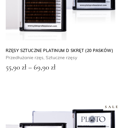
5
,
9
0
z
ł
RZĘSY SZTUCZNE PLATINUM D SKRĘT (20 PASKÓW)
Przedłużanie rzęs
,
Sztuczne rzęsy
d
Z
55,90
zł
–
69,90
zł
o
a
6
k
9
r
,
e
9
SALE
s
0
c
e