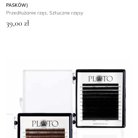
PASKÓW)
d
Przedłużanie rzęs
,
Sztuczne rzęsy
o
39,00
zł
6
9
,
9
0
z
ł