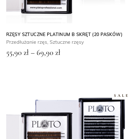
o
s
s
i
i
:
ł
2
RZĘSY SZTUCZNE PLATINUM B SKRĘT (20 PASKÓW)
Przedłużanie rzęs
,
Sztuczne rzęsy
a
9
Z
55,90
zł
–
69,90
zł
:
,
a
5
9
k
9
0
r
,
e
0
z
SALE
s
0
ł
c
.
e
z
n
ł
: