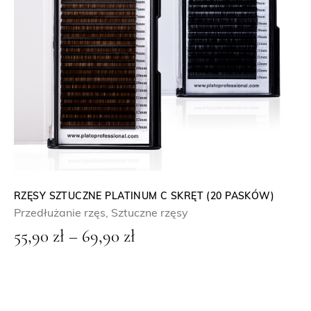
.
o
d
5
5
,
9
0
z
ł
RZĘSY SZTUCZNE PLATINUM C SKRĘT (20 PASKÓW)
Przedłużanie rzęs
,
Sztuczne rzęsy
d
Z
55,90
zł
–
69,90
zł
o
a
6
k
9
r
,