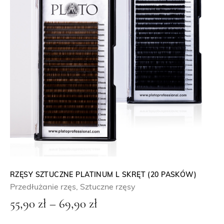
z
n
ł
:
o
d
5
5
,
9
0
z
ł
RZĘSY SZTUCZNE PLATINUM L SKRĘT (20 PASKÓW)
Przedłużanie rzęs
,
Sztuczne rzęsy
d
Z
55,90
zł
–
69,90
zł
o
a
6