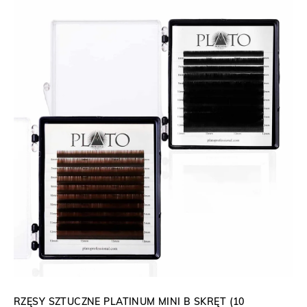
9
s
0
c
e
z
n
ł
:
o
d
5
5
,
9
0
z
ł
RZĘSY SZTUCZNE PLATINUM MINI B SKRĘT (10