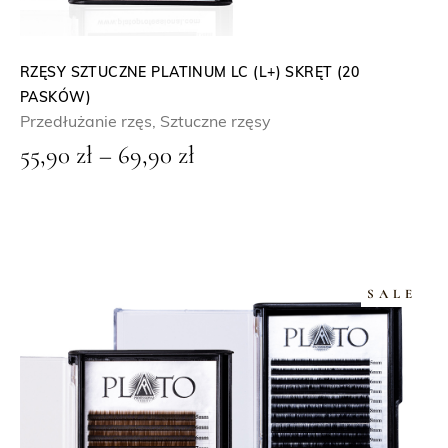
z
ł
RZĘSY SZTUCZNE PLATINUM LC (L+) SKRĘT (20
PASKÓW)
d
Przedłużanie rzęs
,
Sztuczne rzęsy
o
Z
55,90
zł
–
69,90
zł
6
a
9
k
,
r
9
e
0
SALE
s
c
z
e
ł
n
: