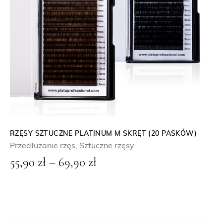
o
d
5
5
,
9
0
z
ł
RZĘSY SZTUCZNE PLATINUM M SKRĘT (20 PASKÓW)
Przedłużanie rzęs
,
Sztuczne rzęsy
d
Z
55,90
zł
–
69,90
zł
o
a
6
k
9
r
,
e