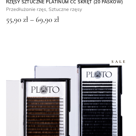
ł
RZĘSY SZTUCZNE PLATINUM CC SKRĘT (20 PASKÓW)
Przedłużanie rzęs
,
Sztuczne rzęsy
d
Z
55,90
zł
–
69,90
zł
o
a
6
k
9
r
,
e
9
SALE
s
0
c
e
z
n
ł
:
o
d
5