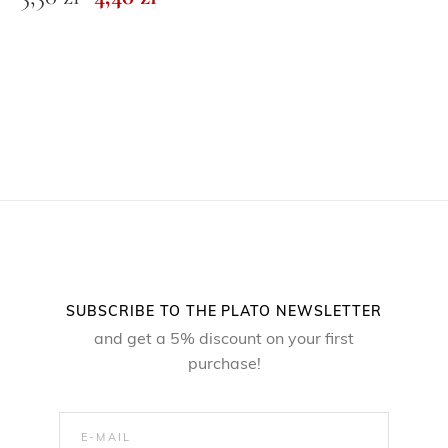
ł
r
u
z
.
i
r
ł
g
r
.
i
e
n
n
a
t
l
p
p
r
r
i
i
c
SUBSCRIBE TO THE PLATO NEWSLETTER
c
e
and get a 5% discount on your first
e
i
purchase!
w
s
a
:
s
4