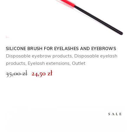
SILICONE BRUSH FOR EYELASHES AND EYEBROWS
Disposable eyebrow products
,
Disposable eyelash
products
,
Eyelash extensions
,
Outlet
O
C
35,00
zł
24,50
zł
r
u
i
r
g
r
i
e
SALE
n
n
a
t