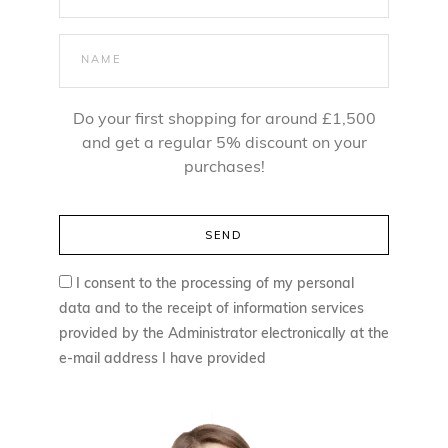
:
,
5
4
,
0
5
Do your first shopping for around £1,500
0
z
and get a regular 5% discount on your
purchases!
ł
z
.
ł
.
I consent to the processing of my personal
data and to the receipt of information services
provided by the Administrator electronically at the
e-mail address I have provided